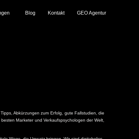
ngen
Blog
Kontakt
GEO Agentur
 Tipps, Abkürzungen zum Erfolg, gute Fallstudien, die
h besten Marketer und Verkaufspsychologen der Welt,
igitale Wege, die Umsatz bringen. Wir sind
digitaholics.