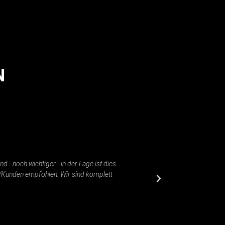
N
 - noch wichtiger - in der Lage ist dies
Absolute Vollpro
/Kunden empfohlen. Wir sind komplett
Moritz Biede
Geschäftsführer